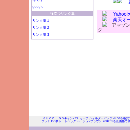
google
役立つリンク集
Yaho
楽天オ
リンク集１
アマゾン
リンク集２
ク
リンク集３
ＧＵＣＣＩ ＧＧキャンバス カーフ ショルダーバッグ 4400を格安
グッチ GG柄トートバッグ ベージュ×ブラウン 200265を低価格で