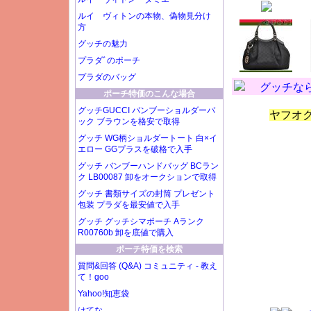
ルイ ヴィトンの本物、偽物見分け
方
グッチの魅力
プラダﾞのポーチ
プラダのバッグ
グッチな
ポーチ特価のこんな場合
グッチGUCCI バンブーショルダーバ
ヤフオ
ック ブラウンを格安で取得
グッチ WG柄ショルダートート 白×イ
エロー GGプラスを破格で入手
グッチ バンブーハンドバッグ BCラン
ク LB00087 卸をオークションで取得
グッチ 書類サイズの封筒 プレゼント
包装 プラダを最安値で入手
グッチ グッチシマポーチ Aランク
R00760b 卸を底値で購入
ポーチ特価を検索
質問&回答 (Q&A) コミュニティ - 教え
て！goo
Yahoo!知恵袋
はてな