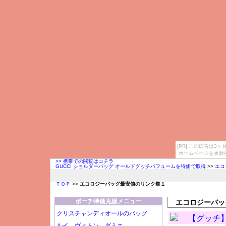
[PR] この広告は
ホームページを更新
>> 携帯での閲覧はコチラ
GUCCI ショルダーバッグ オールドグッチパフュームを特価で取得
>>
エコ
ＴＯＰ
>>
エコロジーバッグ最安値のリンク集１
ポーチ特価克服メニュー
エコロジーバッ
クリスチャンディオールのバッグ
【グッチ
ルイ ヴィトン ダミエ